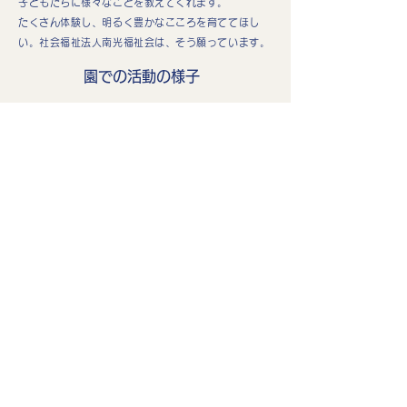
子どもたちに様々なことを教えてくれます。
たくさん体験し、明るく豊かなこころを育ててほし
い。社会福祉法人南光福祉会は、そう願っています。
園での活動の様子
園での活動の様子は、インスタ
グラムで日々更新中！
最新の投稿はこちらからご覧く
ださい。
https://www.instagram.co
m/osakihoikuen/