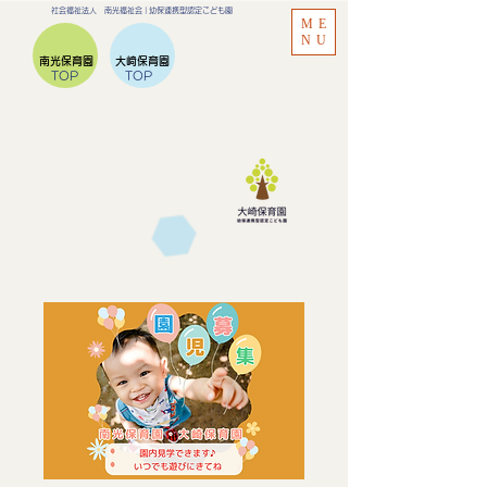
​社会福祉法人 南光福祉会 | ​幼保連携型認定こども園
ME
NU
南光保育園
大崎保育園
TOP
TOP