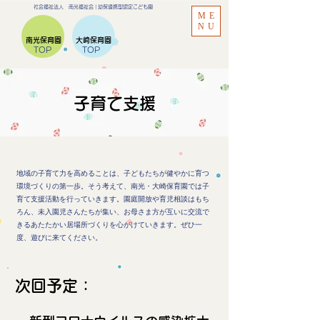
​社会福祉法人 南光福祉会 | ​幼保連携型認定こども園
ME
NU
南光保育園
大崎保育園
TOP
TOP
子育て支援
地域の子育て力を高めることは、子どもたちが健やかに育つ
環境づくりの第一歩。そう考えて、南光・大崎保育園では子
育て支援活動を行っていきます。園庭開放や育児相談はもち
ろん、未入園児さんたちが集い、お母さま方が互いに交流で
きるあたたかい居場所づくりを心がけていきます。ぜひ一
度、遊びに来てください。
​次回予定：